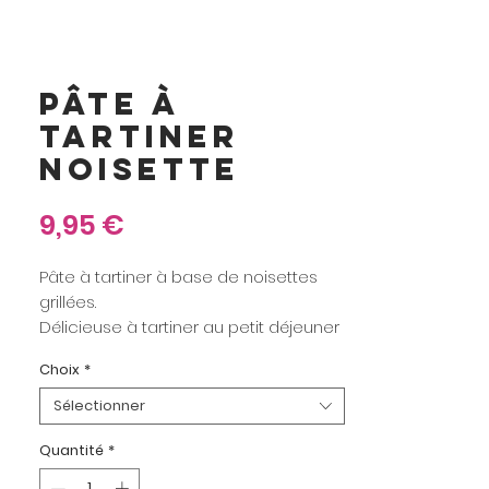
PÂTE À
TARTINER
NOISETTE
Prix
9,95 €
Pâte à tartiner à base de noisettes
grillées.
Délicieuse à tartiner au petit déjeuner
ou au goûter !
Choix
*
Poids net : 250 grs.
Sélectionner
Quantité
*