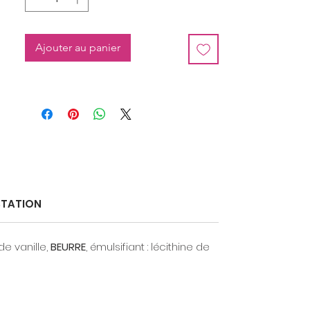
Ajouter au panier
STATION
de vanille,
BEURRE
, émulsifiant : lécithine de