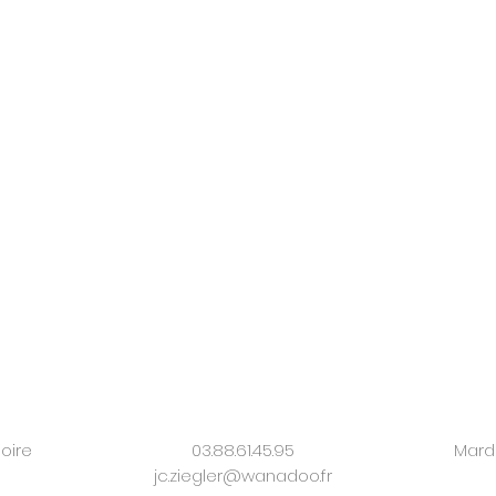
oire
03.88.61.45.95
Mardi
jc.ziegler@wanadoo.fr