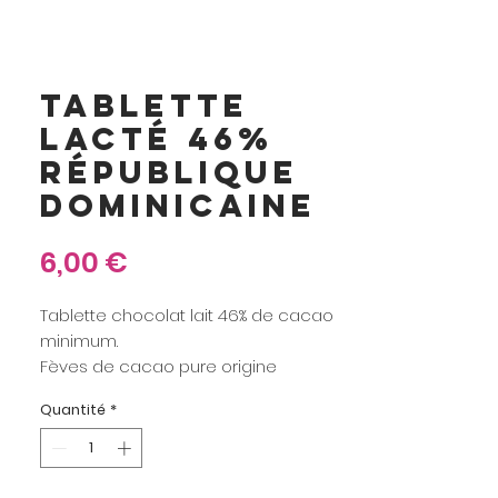
TABLETTE
LACTÉ 46%
RÉPUBLIQUE
DOMINICAINE
Prix
6,00 €
Tablette chocolat lait 46% de cacao
minimum.
Fèves de cacao pure origine
République Dominicaine.
Quantité
*
Ce cacao est classé parmi les
cacaos fins pour ses caractéristiques.
Avec ses notes de noisette, de
banane et d'agrumes, il est frais et