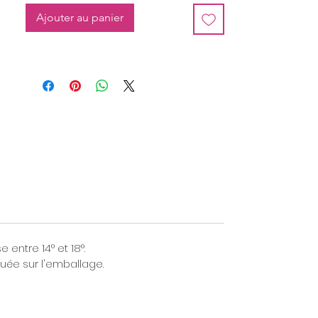
délicat.
Ajouter au panier
Poids : 85 grs minimum.
entre 14° et 18°.
ée sur l'emballage.