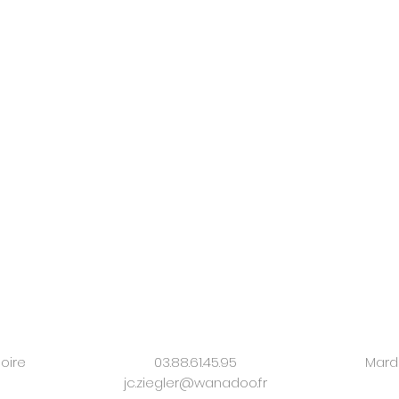
oire
03.88.61.45.95
Mardi
jc.ziegler@wanadoo.fr