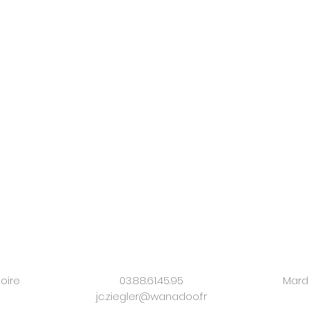
oire
03.88.61.45.95
Mardi
jc.ziegler@wanadoo.fr