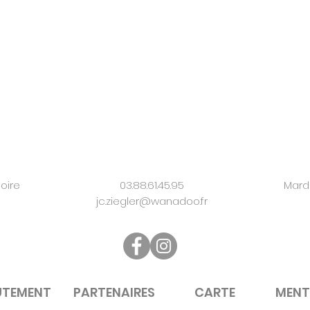
oire
03.88.61.45.95
Mardi
jc.ziegler@wanadoo.fr
UTEMENT
PARTENAIRES
CARTE
MENT