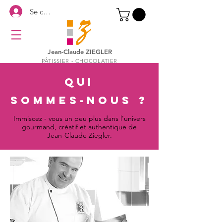
Se connecter
Jean-Claude ZIEGLER
PÂTISSIER - CHOCOLATIER
QUI
SOMMES-NOUS ?
Immiscez -
vous un peu plus dans l'univers
gourmand, créatif et authentique de
Jean-Claude Ziegler.