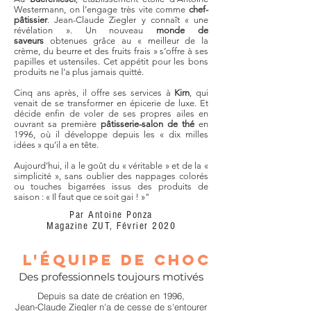
Westermann, on l’engage très vite comme
chef-
pâtissier
. Jean-Claude Ziegler y connaît « une
révélation ». Un nouveau
monde de
saveurs
obtenues grâce au « meilleur de la
crème, du beurre et des fruits frais » s’offre à ses
papilles et ustensiles. Cet appétit pour les bons
produits ne l’a plus jamais quitté.
Cinq ans après, il offre ses services à
Kirn
, qui
venait de se transformer en épicerie de luxe. Et
décide enfin de voler de ses propres ailes en
ouvrant sa première
pâtisserie-salon de thé
en
1996, où il développe depuis les « dix milles
idées » qu’il a en tête.
Aujourd’hui, il a le goût du « véritable » et de la «
simplicité », sans oublier des nappages colorés
ou touches bigarrées issus des produits de
saison : « Il faut que ce soit gai ! »"
Par Antoine Ponza
Magazine ZUT, Février 2020
l'équipe de choc
Des professionnels toujours motivés
Depuis sa date de création en 1996,
Jean-Claude Ziegler n'a de cesse de s'entourer