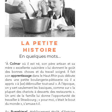
la petite
histoire
En quelques mots...
"
À
Colmar
où il est né, son père artisan et sa
mère « excellente cuisinière » lui donnent le goût
des bonnes choses et du travail soigné. Il fait
son
apprentissage
dans le Haut-Rhin puis débute
dans une petite boulangerie-pâtisserie où il a
appris « à [se] débrouiller tout seul ». À l’époque,
on y sert seulement les basiques, comme sur « la
plupart des chariots à desserts des restaurants ».
Un ami de la famille lui donne l’opportunité de
travailler à Strasbourg ; « pour moi, c’était le bout
du monde », s’amuse-t-il.
Au
Buerehiesel
, établissement étoilé d’Antoine