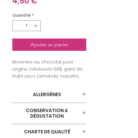
Prix
4,50 €
Quantité
*
Ajouter au panier
Brownies au chocolat pure
origine Vénézuela 68%, garni de
fruits secs (amande, noisette,
pistache, noix de cajou).
ALLERGÈNES
gluten - lait - oeuf - soja - fruits
CONSERVATION &
à coque - arachide
DÉGUSTATION
Produit à conserver à
CHARTE DE QUALITÉ
température ambiante, bien