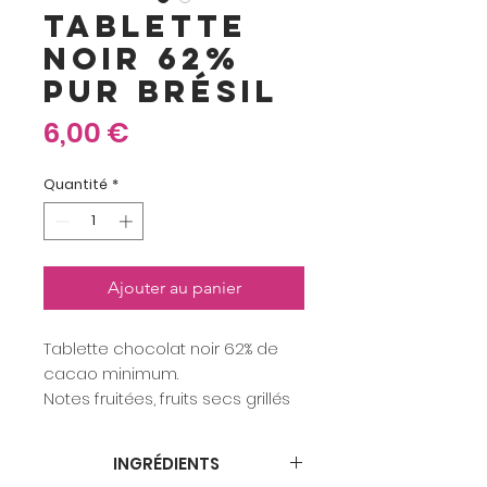
TABLETTE
NOIR 62%
PUR BRÉSIL
Prix
6,00 €
Quantité
*
Ajouter au panier
Tablette chocolat noir 62% de
cacao minimum.
Notes fruitées, fruits secs grillés
et thé noir
Poids : 85 grs minimum.
INGRÉDIENTS