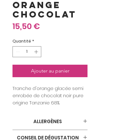
ORANGE
CHOCOLAT
Prix
15,50 €
Quantité
*
Ajouter au panier
Tranche d'orange glacée semi
enrobée de chocolat noir pure
origine Tanzanie 68%.
Pochette de 150 grs minimum.
ALLERGÈNES
soja
CONSEIL DE DÉGUSTATION
Présence possible de fruits à