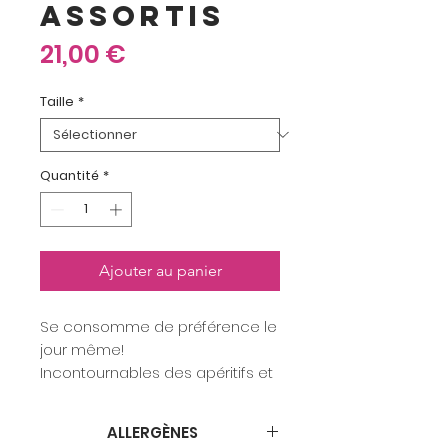
ASSORTIS
Prix
21,00 €
Taille
*
Quantité
*
Ajouter au panier
Se consomme de préférence le
jour même!
Incontournables des apéritifs et
cocktails, les minis wraps sont
appréciés de tous.
ALLERGÈNES
Poulet asperge caviar